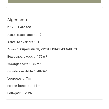
Algemeen
Prijs
:
€ 495.000
Aantal slaapkamers
:
2
Aantal badkamers
:
1
Adres
:
Cuperuslei 52, 2220 HEIST-OP-DEN-BERG
Bewoonbare opp.
:
175 m²
Woongedeelte
:
68 m²
Grondoppervlakte
:
487 m²
Voorgevel
:
7 m
Perceel breedte
:
11 m
Bouwjaar
:
2026