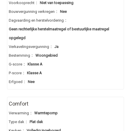
Voorkooprecht
:
Niet van toepassing
Bouwvergunning verkregen
:
Nee
Dagvaarding en herstelvordering
:
Geen rechterlijke herstelmaatregel of bestuurlijke maatregel
opgelegd
Verkavelingsvergunning
:
Ja
Bestemming
:
Woongebied
G-score
:
Klasse A
P-score
:
Klasse A
Erfgoed
:
Nee
Comfort
Verwarming
:
Warmtepomp
Type dak
:
Plat dak
Keuken
:
Volledig ingebouwd