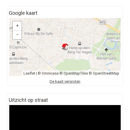
Google kaart
+
−
Leaflet
| ©
Omnicasa
©
OpenMapTiles
©
OpenStreetMap
De kaart vergroten
Uitzicht op straat