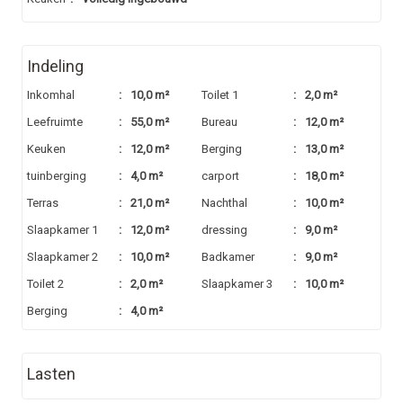
Indeling
Inkomhal
:
10,0 m²
Toilet 1
:
2,0 m²
Leefruimte
:
55,0 m²
Bureau
:
12,0 m²
Keuken
:
12,0 m²
Berging
:
13,0 m²
tuinberging
:
4,0 m²
carport
:
18,0 m²
Terras
:
21,0 m²
Nachthal
:
10,0 m²
Slaapkamer 1
:
12,0 m²
dressing
:
9,0 m²
Slaapkamer 2
:
10,0 m²
Badkamer
:
9,0 m²
Toilet 2
:
2,0 m²
Slaapkamer 3
:
10,0 m²
Berging
:
4,0 m²
Lasten