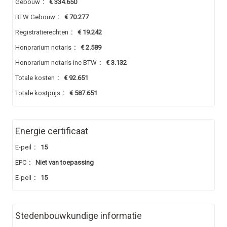
Gebouw
:
€ 334.650
BTW Gebouw
:
€ 70.277
Registratierechten
:
€ 19.242
Honorarium notaris
:
€ 2.589
Honorarium notaris inc BTW
:
€ 3.132
Totale kosten
:
€ 92.651
Totale kostprijs
:
€ 587.651
Energie certificaat
E-peil
:
15
EPC
:
Niet van toepassing
E-peil
:
15
Stedenbouwkundige informatie