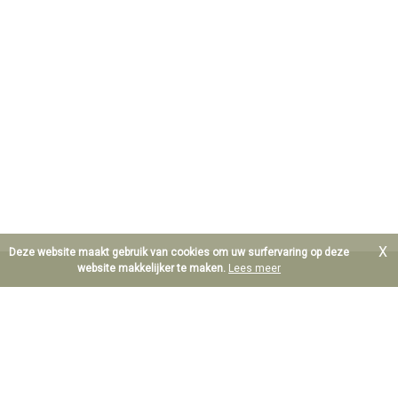
X
Deze website maakt gebruik van cookies om uw surfervaring op deze
website makkelijker te maken.
Lees meer
B.T.W. BE 0890.607.577
Waarborgorganisme derdengelden: Centea IBAN BE64
8601.0049.9052
Erkend Vastgoedmakelaar Bemiddelaar te België; Maurice De
Hoef BIV 206.263 en Dieter De Hoef BIV 513.784
Polis beroepsaansprakelijkheid: Axa NV AXA Belgium,