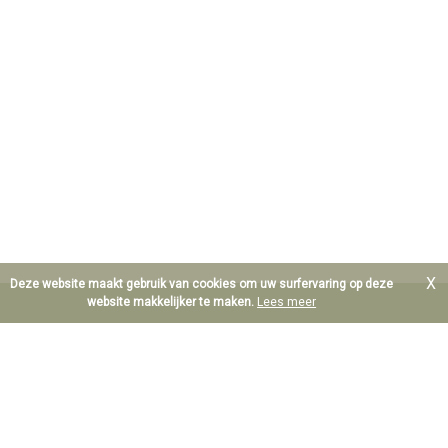
X
Deze website maakt gebruik van cookies om uw surfervaring op deze
website makkelijker te maken.
Lees meer
B.T.W. BE 0890.607.577
Waarborgorganisme derdengelden: Centea IBAN BE64
8601.0049.9052
Erkend Vastgoedmakelaar Bemiddelaar te België; Maurice De
Hoef BIV 206.263 en Dieter De Hoef BIV 513.784
Polis beroepsaansprakelijkheid: Axa NV AXA Belgium,