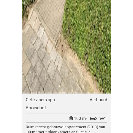
Gelijkvloers app.
Verhuurd
Booischot
100 m²
2
1
Ruim recent gebouwd appartement (2013) van
100m² met 2 slaapkamers en tuintje in