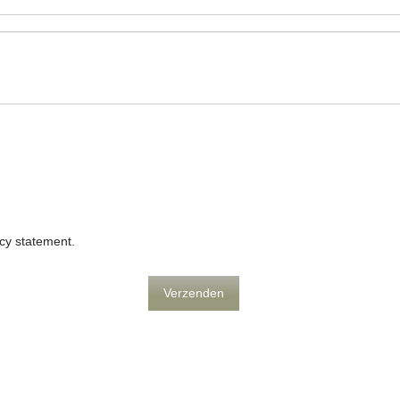
acy statement
.
Verzenden