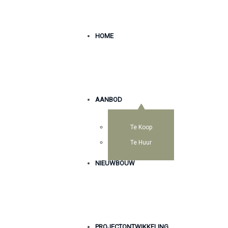
HOME
AANBOD
Te Koop
Te Huur
NIEUWBOUW
PROJECTONTWIKKELING