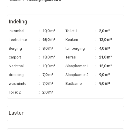
Indeling
Inkomhal
:
10,0 m²
Toilet 1
:
2,0 m²
Leefruimte
:
68,0 m²
Keuken
:
12,0 m²
Berging
:
8,0 m²
tuinberging
:
4,0 m²
carport
:
18,0 m²
Terras
:
21,0 m²
Nachthal
:
10,0 m²
Slaapkamer 1
:
12,0 m²
dressing
:
7,0 m²
Slaapkamer 2
:
9,0 m²
wasruimte
:
7,0 m²
Badkamer
:
9,0 m²
Toilet 2
:
2,0 m²
Lasten