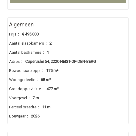
Algemeen
Prijs
:
€ 495.000
Aantal slaapkamers
:
2
Aantal badkamers
:
1
Adres
:
Cuperuslei 54, 2220 HEIST-OP-DEN-BERG
Bewoonbare opp.
:
175 m²
Woongedeelte
:
68 m²
Grondoppervlakte
:
477 m²
Voorgevel
:
7 m
Perceel breedte
:
11 m
Bouwjaar
:
2026