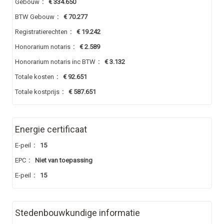
Gebouw
:
€ 334.650
BTW Gebouw
:
€ 70.277
Registratierechten
:
€ 19.242
Honorarium notaris
:
€ 2.589
Honorarium notaris inc BTW
:
€ 3.132
Totale kosten
:
€ 92.651
Totale kostprijs
:
€ 587.651
Energie certificaat
E-peil
:
15
EPC
:
Niet van toepassing
E-peil
:
15
Stedenbouwkundige informatie