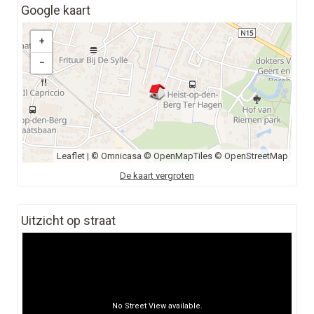
Google kaart
+
−
Leaflet
| ©
Omnicasa
©
OpenMapTiles
©
OpenStreetMap
De kaart vergroten
Uitzicht op straat