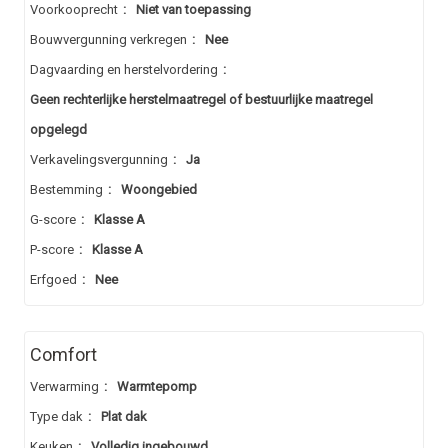
Voorkooprecht
:
Niet van toepassing
Bouwvergunning verkregen
:
Nee
Dagvaarding en herstelvordering
:
Geen rechterlijke herstelmaatregel of bestuurlijke maatregel
opgelegd
Verkavelingsvergunning
:
Ja
Bestemming
:
Woongebied
G-score
:
Klasse A
P-score
:
Klasse A
Erfgoed
:
Nee
Comfort
Verwarming
:
Warmtepomp
Type dak
:
Plat dak
Keuken
:
Volledig ingebouwd