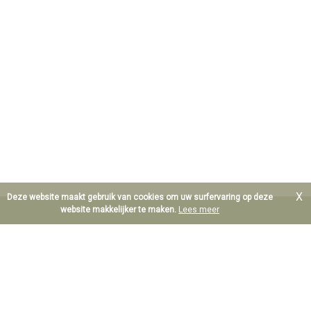
X
Deze website maakt gebruik van cookies om uw surfervaring op deze
website makkelijker te maken.
Lees meer
B.T.W. BE 0890.607.577
Waarborgorganisme derdengelden: Centea IBAN BE64
8601.0049.9052
Erkend Vastgoedmakelaar Bemiddelaar te België; Maurice De
Hoef BIV 206.263 en Dieter De Hoef BIV 513.784
Polis beroepsaansprakelijkheid: Axa NV AXA Belgium,