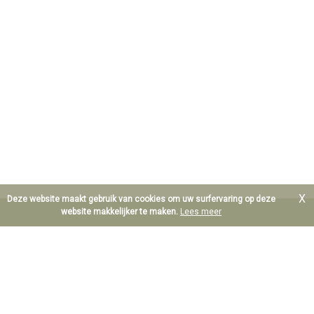
X
Deze website maakt gebruik van cookies om uw surfervaring op deze
website makkelijker te maken.
Lees meer
B.T.W. BE 0890.607.577
Waarborgorganisme derdengelden: Centea IBAN BE64
8601.0049.9052
Erkend Vastgoedmakelaar Bemiddelaar te België; Maurice De
Hoef BIV 206.263 en Dieter De Hoef BIV 513.784
Polis beroepsaansprakelijkheid: Axa NV AXA Belgium,