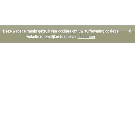
X
Deze website maakt gebruik van cookies om uw surfervaring op deze
website makkelijker te maken.
Lees meer
B.T.W. BE 0890.607.577
Waarborgorganisme derdengelden: Centea IBAN BE64
8601.0049.9052
Erkend Vastgoedmakelaar Bemiddelaar te België; Maurice De
Hoef BIV 206.263 en Dieter De Hoef BIV 513.784
Polis beroepsaansprakelijkheid: Axa NV AXA Belgium,
polisnummer 730.390.160
Toezichthoudende autoriteit: Beroepsinstituut van
Vastgoedmakelaars, Luxemburgstraat 16 B te 1000 Brussel
Onderworpen aan de
deontologische code van het BIV
Foto's en tekst copyright © KoningenRidders
Design en broncode copyright © Omnicasa -
Disclaimer
-
Privacy Statement