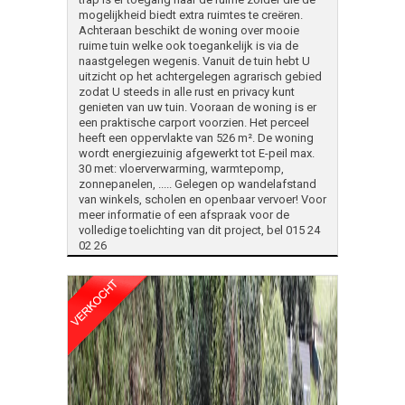
mogelijkheid biedt extra ruimtes te creëren.
Achteraan beschikt de woning over mooie
ruime tuin welke ook toegankelijk is via de
naastgelegen wegenis. Vanuit de tuin hebt U
uitzicht op het achtergelegen agrarisch gebied
zodat U steeds in alle rust en privacy kunt
genieten van uw tuin. Vooraan de woning is er
een praktische carport voorzien. Het perceel
heeft een oppervlakte van 526 m². De woning
wordt energiezuinig afgewerkt tot E-peil max.
30 met: vloerverwarming, warmtepomp,
zonnepanelen, ..... Gelegen op wandelafstand
van winkels, scholen en openbaar vervoer! Voor
meer informatie of een afspraak voor de
volledige toelichting van dit project, bel 015 24
02 26