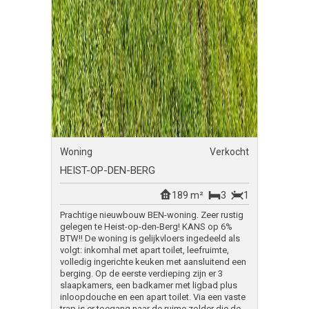
Woning
Verkocht
HEIST-OP-DEN-BERG
189 m²
3
1
Prachtige nieuwbouw BEN-woning. Zeer rustig
gelegen te Heist-op-den-Berg! KANS op 6%
BTW!! De woning is gelijkvloers ingedeeld als
volgt: inkomhal met apart toilet, leefruimte,
volledig ingerichte keuken met aansluitend een
berging. Op de eerste verdieping zijn er 3
slaapkamers, een badkamer met ligbad plus
inloopdouche en een apart toilet. Via een vaste
trap is er toegang naar de ruime zolder die de